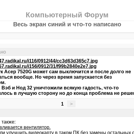
Компьютерный Форум
Весь экран синий и что-то написано
ано
s47.radikal.ru/i116/0912/44/cc3d63d365c7.jpg
s57.radikal.ru/i156/0912/31/f99b2840e2e7.jpg
к Асер 7520G может сам выключится и после долго не
аться вообще. Но через время запускается без
ем.
 Вэб и Нод 32 уничтожили всякую гадость, что-то
лось в лучшую сторону но до конца проблема не реше
1
>
 также:
вливается вентилятор.
ли улучшить видеокарту в таком ПК без замены остальных