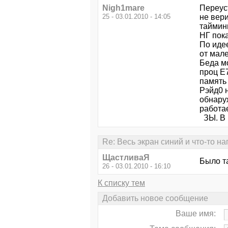
Nigh1mare
Переуст
25 - 03.01.2010 - 14:05
не вери
тайминг
НГ пока
По идее
от мал
Беда мо
проц Е7
память 
Рэйд0 н
обнару
работае
ЗЫ. В 
Re: Весь экран синий и что-то н
ЩастливаЯ
Было т
26 - 03.01.2010 - 16:10
К списку тем
Добавить новое сообщение
Ваше имя: