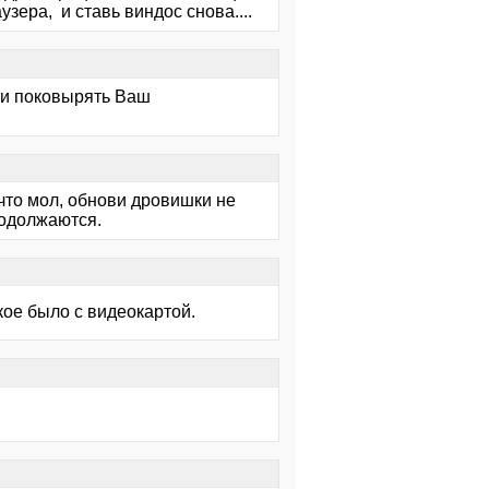
узера, и ставь виндос снова....
 и поковырять Ваш
 что мол, обнови дровишки не
родолжаются.
кое было с видеокартой.