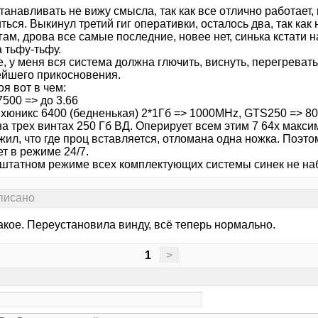
анавливать не вижу смысла, так как все отлично работает, 
ться. Выкинул третий гиг оперативки, осталось два, так как
ам, дрова все самые последние, новее нет, синька кстати н
 тьфу-тьфу.
, у меня вся система должна глючить, виснуть, перегреват
ейшего прикосновения.
я вот в чем:
500 => до 3.66
хюникс 6400 (бедненькая) 2*1Гб => 1000MHz, GTS250 => 800(
а трех винтах 250 Гб ВД. Оперирует всем этим 7 64х макси
жил, что где проц вставляется, отломана одна ножка. Поэ
т в режиме 24/7.
штатном режиме всех комплектующих системы синек не на
аписано
акое. Переустановила винду, всё теперь нормально.
1
>