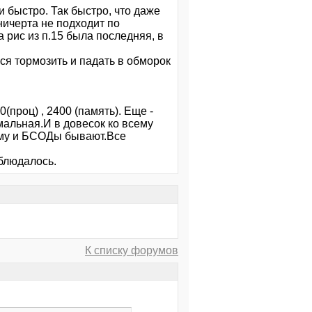
и быстро. Так быстро, что даже
 ничерта не подходит по
а рис из п.15 была последняя, в
ься тормозить и падать в обморок
проц) , 2400 (память). Еще -
мальная.И в довесок ко всему
тому и БСОДы бывают.Все
блюдалось.
К списку форумов