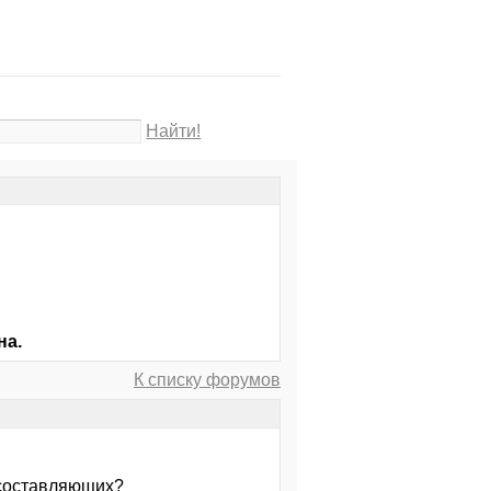
Найти!
на.
К списку форумов
 составляющих?