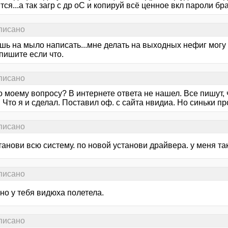
тся...а так загр с др оС и копируй всё ценное вкл пароли бра
аписано
шь на мыло написать...мне делать на выходных нефиг могу
..пишите если что.
аписано
о моему вопросу? В интернете ответа не нашел. Все пишут,
 Что я и сделал. Поставил оф. с сайта нвидиа. Но синьки п
аписано
анови всю систему. по новой установи драйвера. у меня та
аписано
но у тебя видюха полетела.
аписано