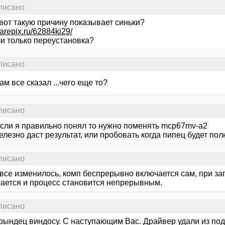
аписано
вот такую причину показывает синьки?
harepix.ru/62884ki29/
и только переустановка?
аписано
ам все сказал ...чего еще то?
аписано
 если я правильно понял то нужно поменять mcp67mv-a2
елезно даст результат, или пробовать когда пипец будет по
аписано
 все изменилось, комп беспрерывно включается сам, при за
ается и процесс становится непрерывным.
аписано
трындец виндосу. С наступающим Вас. Драйвер удали из под