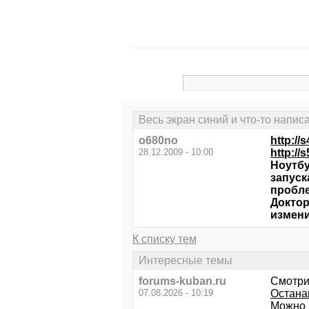
Весь экран синий и что-то напис
o680no
http://
28.12.2009 - 10:00
http://
Ноутбу
запуск
пробл
Доктор
измени
К списку тем
Интересные темы
forums-kuban.ru
Смотри
07.08.2026 - 10:19
Остана
Можно 