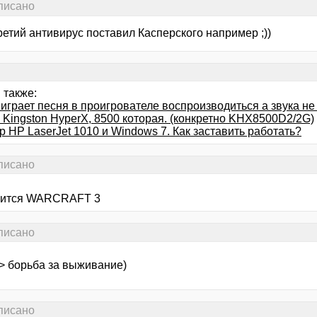
аписано
етий антивирус поставил Касперского например ;))
 также:
 играет песня в проигрователе воспроизводиться а звука н
 Kingston HyperX, 8500 которая. (конкретно KHX8500D2/2G)
 HP LaserJet 1010 и Windows 7. Как заставить работать?
аписано
чится WARCRAFT 3
аписано
 > борьба за выживание)
аписано