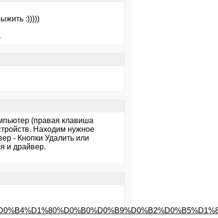
жить :)))))
ь
мпьютер (правая клавиша
стройств. Находим нужное
ер - Кнопки Удалить или
я и драйвер.
%B4%D1%80%D0%B0%D0%B9%D0%B2%D0%B5%D1%80%