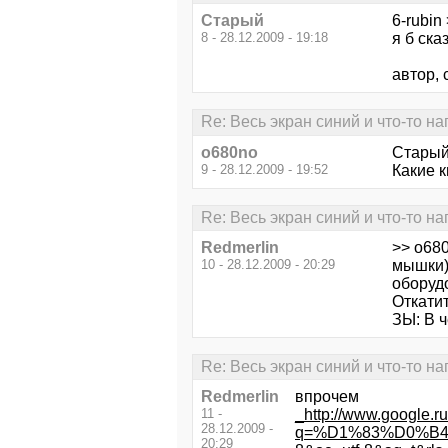
Старый
6-rubin 
8 - 28.12.2009 - 19:18
я б ска
автор, 
Re: Весь экран синий и что-то н
o680no
Старый,
9 - 28.12.2009 - 19:52
Какие 
Re: Весь экран синий и что-то н
Redmerlin
>> o68
10 - 28.12.2009 - 20:29
мышки)
оборуд
Откатит
ЗЫ: В 
Re: Весь экран синий и что-то н
Redmerlin
впрочем
11 -
_http://www.google.r
28.12.2009 -
q=%D1%83%D0%B
20:29