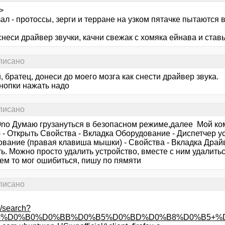
>
зал - протоссы, зерги и терране на узком пятачке пытаются вы
снеси драйвер звучки, качни свежак с хомяка ейнава и став
аписано
 братец, донеси до моего мозга как снести драйвер звука.
кнопки нажать надо
аписано
0no Думаю грузануться в безопасном режиме,далее Мой ко
 - Открыть Свойства - Вкладка Оборудование - Диспетчер у
ование (правая клавиша мышки) - Свойства - Вкладка Драйв
ь. Можно просто удалить устройство, вместе с ним удалитьс
чем то мог ошибиться, пишу по пямяти
аписано
u/search?
4%D0%B0%D0%BB%D0%B5%D0%BD%D0%B8%D0%B5+%D0