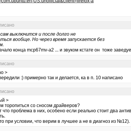
com.ubuntu:en-US:unofficial&client=firefox-a
аписано
сам выключится и после долго не
аться вообще. Но через время запускается без
м.
 начало конца mcp67mv-a2 ... и звуком кстате он тоже заведуе
аписано
no >
ередили :) примерно так и делается, ка в п. 10 написано
аписано
ый >
ем торопиться со сносом драйверов?
 что проблема в них, особено если реально стоит два анти
ть.
то при условии, что верим в лучшее а не в диагноз из №12).