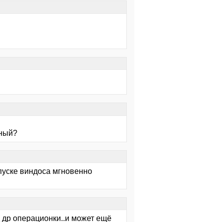
лный?
пуске виндоса мгновенно
 др операционки..и может ещё