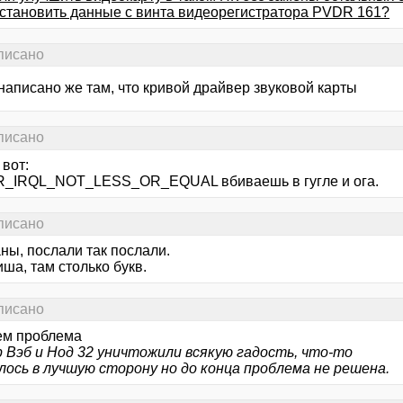
сстановить данные с винта видеорегистратора PVDR 161?
аписано
написано же там, что кривой драйвер звуковой карты
аписано
 вот:
_IRQL_NOT_LESS_OR_EQUAL вбиваешь в гугле и ога.
аписано
ны, послали так послали.
ша, там столько букв.
аписано
чем проблема
 Вэб и Нод 32 уничтожили всякую гадость, что-то
лось в лучшую сторону но до конца проблема не решена.