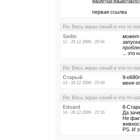
8&oe=utf-8&aq=t&rls=
первая ссылка
Re: Весь экран синий и что-то н
Sedin
может 
12 - 28.12.2009 - 20:56
запуск
пробле
... это
Re: Весь экран синий и что-то н
Старый
9-o680
13 - 28.12.2009 - 23:04
меня оп
Re: Весь экран синий и что-то н
Eduard
8-Стар
14 - 28.12.2009 - 23:16
Да зач
Не факт
живнос
PS. И э