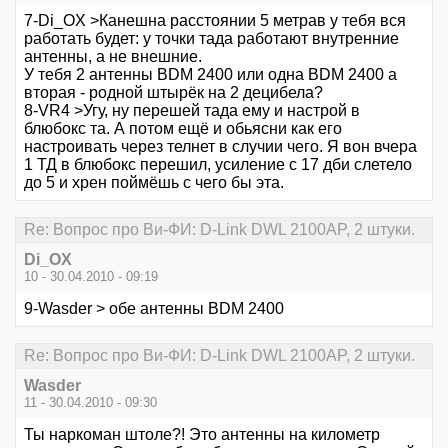
7-Di_OX >Канешна расстоянии 5 метрав у тебя вся
работать будет: у точки тада работают внутренние
антенны, а не внешние.
У тебя 2 антенны BDM 2400 или одна BDM 2400 а
вторая - родной штырёк на 2 децибела?
8-VR4 >Угу, ну перешей тада ему и настрой в
блюбокс та. А потом ещё и обьясни как его
настроивать через телнет в случии чего. Я вон вчера
1 ТД в блюбокс перешил, усиление с 17 дби слетело
до 5 и хрен поймёшь с чего бы эта.
Re: Вопрос про Ви-ФИ: D-Link DWL 2100AP, 2 штуки.
Di_OX
10 - 30.04.2010 - 09:19
9-Wasder > обе антенны BDM 2400
Re: Вопрос про Ви-ФИ: D-Link DWL 2100AP, 2 штуки.
Wasder
11 - 30.04.2010 - 09:30
Ты наркоман штоле?! Это антенны на километр