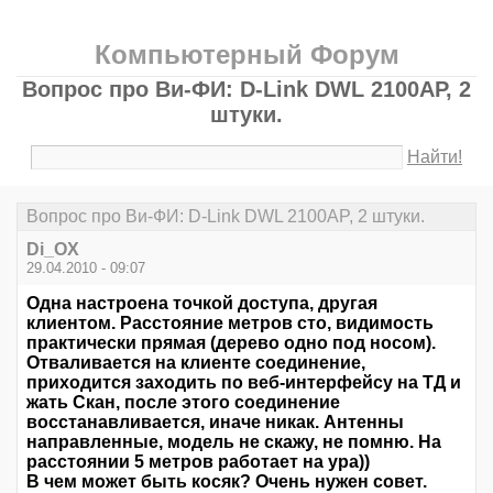
Компьютерный Форум
Вопрос про Ви-ФИ: D-Link DWL 2100AP, 2
штуки.
Найти!
Вопрос про Ви-ФИ: D-Link DWL 2100AP, 2 штуки.
Di_OX
29.04.2010 - 09:07
Одна настроена точкой доступа, другая
клиентом. Расстояние метров сто, видимость
практически прямая (дерево одно под носом).
Отваливается на клиенте соединение,
приходится заходить по веб-интерфейсу на ТД и
жать Скан, после этого соединение
восстанавливается, иначе никак. Антенны
направленные, модель не скажу, не помню. На
расстоянии 5 метров работает на ура))
В чем может быть косяк? Очень нужен совет.