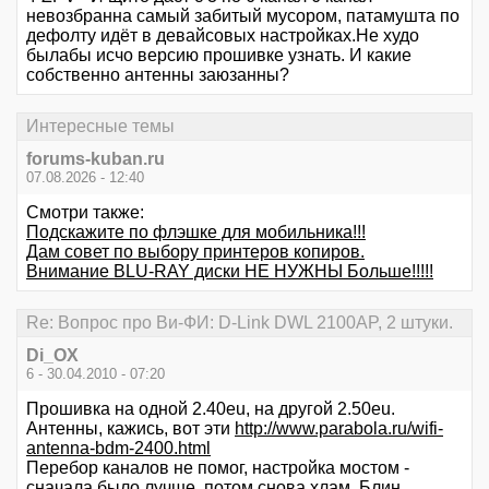
невозбранна самый забитый мусором, патамушта по
дефолту идёт в девайсовых настройках.Не худо
былабы исчо версию прошивке узнать. И какие
собственно антенны заюзанны?
Интересные темы
forums-kuban.ru
07.08.2026 - 12:40
Смотри также:
Подскажите по флэшке для мобильника!!!
Дам совет по выбору принтеров копиров.
Внимание BLU-RAY диски НЕ НУЖНЫ Больше!!!!!
Re: Вопрос про Ви-ФИ: D-Link DWL 2100AP, 2 штуки.
Di_OX
6 - 30.04.2010 - 07:20
Прошивка на одной 2.40eu, на другой 2.50eu.
Антенны, кажись, вот эти
http://www.parabola.ru/wifi-
antenna-bdm-2400.html
Перебор каналов не помог, настройка мостом -
сначала было лучше, потом снова хлам. Блин.